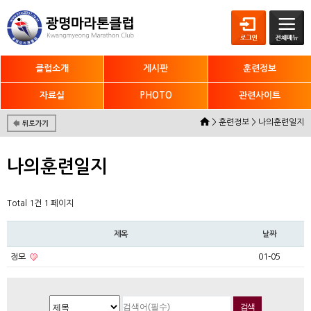
클럽소개
게시판
훈련정보
자료실
PHOTO
관련사이트
> 훈련정보 > 나의훈련일지
나의훈련일지
Total 1건
1 페이지
제목
날짜
정모
01-05