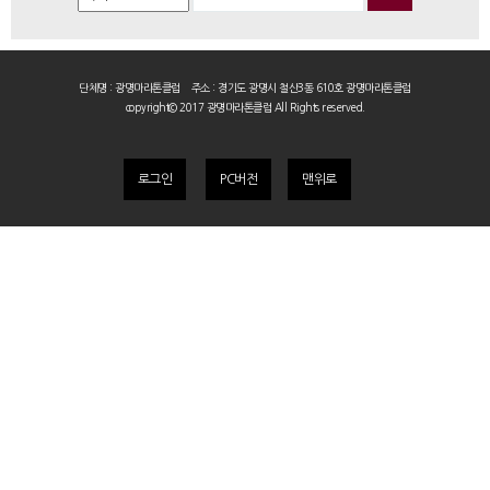
단체명 : 광명마라톤클럽 주소 : 경기도 광명시 철산3동 610호 광명마라톤클럽
copyright© 2017 광명마라톤클럽 All Rights reserved.
로그인
PC버전
맨위로