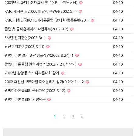
2003년 강화마라톤대회서 역주(사비나위원장님)
04-10
KMC 게시판 글2,000회 달성 주인공(2002.5.…
04-10
KMC-대한민국ROTC마라톤클럽 (알마회)합동훈련(20…
04-10
클럽 첫 공식홈페이지 작업착수(2002.9.2)
04-10
5사단 전지훈련(2002.8)
1
04-10
남산현지훈련(2002.8.11)
04-10
광명마라톤 초기 훈련캠프장면(2002.8.24)
1
04-10
광명마라톤클럽 첫하계캠프(2002.7.21,석모도)
04-10
2002년 상암동 하프마라톤대회 참가
04-10
2002 휴전선 155마일 이어달리기 참가(9.29~1…
2
04-10
광명마라톤클럽의 운용개념(2002.8.12)
04-10
광명마라톤클럽의 지향덕목
04-10
1
2
3