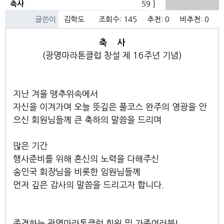
축사
59 ]
글쓴이
김학도
조회수: 145 추천: 0 비추천: 0
축 사
(광명마라톤클럽 창설 제 16주년 기념)
지난 겨울 맹추위속에서
자신을 이겨가며 오늘 뜻깊은 풀코스 완주의 영광을 안
으신 회원님들께 큰 축하의 말씀을 드리며
많은 기간
행사준비를 위해 혼신의 노력을 다해주신
송인국 회장님을 비롯한 임원님들께
먼저 깊은 감사의 말씀을 드리고자 합니다.
존경하는 광명마라톤클럽 회원 및 가족여러분!