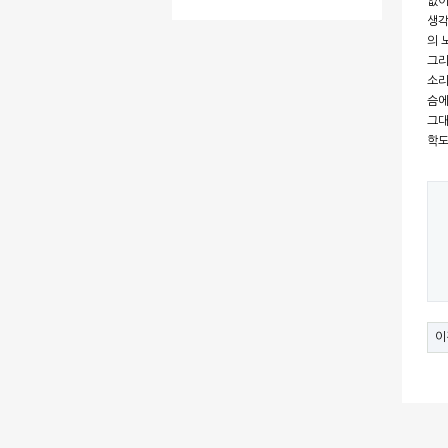
없이
생각
의 
그리
소리
슴에
그대
학도
이