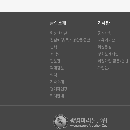
클럽소개
게시판
회장인사말
공지사항
창설배경/목적및활동중점
자유게시판
연혁
회원동정
조직도
정회원게시판
임원진
회원가입 질문/답변
역대임원
가입인사
회칙
가족소개
명예의전당
위치안내