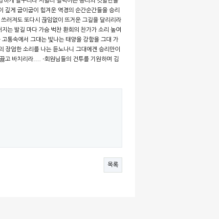
 강하게 달구리라 저멀리 펄럭이는 승리의 깃발만을
이 깊게 굽이굽이 힘겨운 역경의 순간순간들을 승리
 쓰러져도 또다시 끊임없이 뜨거운 그길을 달리리라
지는 발길 마다 가슴 벅찬 환희의 찬가가 소리 높여
 고통속에서 그대는 빛나는 태양을 강함을 그대 가
의 장엄한 소리를 나는 듣노나니 그대에겐 승리만이
고 바치리라.... -회원님들의 건투를 기원하며 김
목록