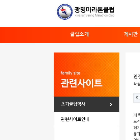
클럽소개
게시판
인
작
이
초기클럽역사
제 
관련사이트안내
도전
헤치
통과