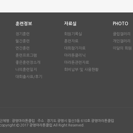
훈련정보
자료실
PHOTO
정기훈련
회원기록실
클럽갤러리
월간훈련
훈련자료
개인갤러리
연간훈련
대회참가자료
이달의 회원
훈련프로그램
마라톤클리닉
좋은훈련장소개
마라톤관련자료
나의훈련일지
회비납부 및 사용현황
대회출사표/후기
단체명 : 광명마라톤클럽 주소 : 경기도 광명시 철산3동 610호 광명마라톤클럽
copyright © 2017 광명마라톤클럽 All Right Reserved.