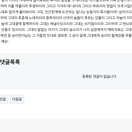
 달려 가리라 그대속에 끓어오르는 투지와 열정을 그 내리쬐는 아스팔트위에 더욱 끈질기고
하며 이를 악물리라 투쟁하리라 그리고 기어히 해 내리라 그리고 부르리라 한없이 크게 더없
노래로 힘차게 불러보리라 그대, 인간한계에 도전하는 빛나는 눈동자의 투사들이여! 넘어지고
하여 그대의 투혼에 노래하리라 환호하리라 산야의 숲들이 흐르는 강물이 그리고 하늘이 이어
 높여 그대곁에 함께하리라 그대는 해낼수있으리라 그대는 쉬지않으리라 그리하여 그 번뇌와
 안을수 있으리라. 그대의 말없는 의지가 그대의 숨소리가 나의 심장에까지 맥박쳐오는 그대
에겐 참 승리만이남는 그 처철한 인내로 쟁취한 그 승리 앞에 그대에게 승리의 월계관을 무릎끓
 배상-
댓글목록
등록된 댓글이 없습니다.
전글
다음글