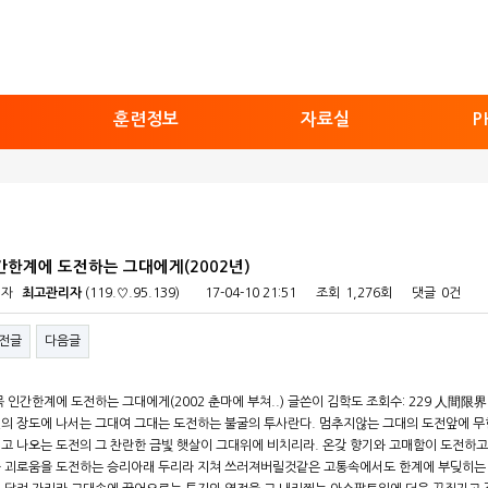
훈련정보
자료실
P
간한계에 도전하는 그대에게(2002년)
성자
최고관리자
(119.♡.95.139)
17-04-10 21:51
조회
1,276회
댓글
0건
전글
다음글
목 인간한계에 도전하는 그대에게(2002 춘마에 부쳐..) 글쓴이 김학도 조회수: 229 人間
의 장도에 나서는 그대여 그대는 도전하는 불굴의 투사란다. 멈추지않는 그대의 도전앞에 무
고 나오는 도전의 그 찬란한 금빛 햇살이 그대위에 비치리라. 온갖 향기와 고매함이 도전하고
 괴로움을 도전하는 승리아래 두리라 지쳐 쓰러져버릴것같은 고통속에서도 한계에 부딪히는 